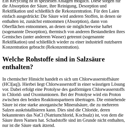
Ein Recycling ist in speziellen Anlagen möglich. Diese sorgen für
die Absorption der Säure, ihre Reinigung, Desorption und
Rektifikation und schließlich die Rekonzentration. Für den Laien
einfach ausgedrückt: Die Säure wird anderen Stoffen, in denen sie
enthalten ist, zunächst entnommen (Absorption), dann von
Oberflächen entnommen, an denen sie möglicherweise haftet
(sogenannte Desorption), thermisch von anderen Bestandteilen ihres
Gemisches (unter anderem Wasser) getrennt (sogenannte
Rektifikation) und schließlich wieder zu einer industriell nutzbaren
Konzentration gebracht (Rekonzentration).
Welche Rohstoffe sind in Salzsäure
enthalten?
In chemischer Hinsicht handelt es sich um Chlorwasserstoffsäure
(HCl[aq]). Hierbei liegt Chlorwasserstoff in einer wässrigen Lösung
vor. Dabei erfolgt eine Protolyse des gasförmigen Chlorwasserstoffs
in Chlorid- und Oxoniumionen. Bei der Protolyse wird ein Proton
zwischen den beiden Reaktionspartnern übertragen. Die entstehende
Säure ist eine starke anorganische Mineralsäure, die zu mehreren
Salzen auskristallisieren kann. Dies sind die Chloride, deren
bekanntestes das NaCl (Natriumchlorid, Kochsalz) ist, von dem die
Säure ihren Namen hat. Schadstoffe sind im Grunde nicht enthalten,
nur ist die Säure stark ätzend.