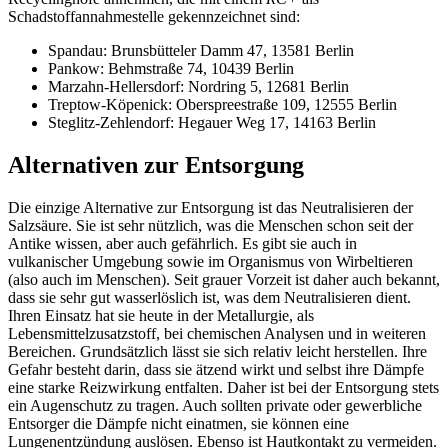
Schadstoffannahmestelle gekennzeichnet sind:
Spandau: Brunsbütteler Damm 47, 13581 Berlin
Pankow: Behmstraße 74, 10439 Berlin
Marzahn-Hellersdorf: Nordring 5, 12681 Berlin
Treptow-Köpenick: Oberspreestraße 109, 12555 Berlin
Steglitz-Zehlendorf: Hegauer Weg 17, 14163 Berlin
Alternativen zur Entsorgung
Die einzige Alternative zur Entsorgung ist das Neutralisieren der
Salzsäure. Sie ist sehr nützlich, was die Menschen schon seit der
Antike wissen, aber auch gefährlich. Es gibt sie auch in
vulkanischer Umgebung sowie im Organismus von Wirbeltieren
(also auch im Menschen). Seit grauer Vorzeit ist daher auch bekannt,
dass sie sehr gut wasserlöslich ist, was dem Neutralisieren dient.
Ihren Einsatz hat sie heute in der Metallurgie, als
Lebensmittelzusatzstoff, bei chemischen Analysen und in weiteren
Bereichen. Grundsätzlich lässt sie sich relativ leicht herstellen. Ihre
Gefahr besteht darin, dass sie ätzend wirkt und selbst ihre Dämpfe
eine starke Reizwirkung entfalten. Daher ist bei der Entsorgung stets
ein Augenschutz zu tragen. Auch sollten private oder gewerbliche
Entsorger die Dämpfe nicht einatmen, sie können eine
Lungenentzündung auslösen. Ebenso ist Hautkontakt zu vermeiden.