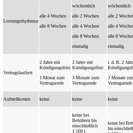
wöchentlich
wöchentlich
alle 4 Wochen
alle 2 Wochen
alle 2 Woche
Leerungsrhythmus
alle 8 Wochen
alle 4 Wochen
alle 4 Woche
alle 8 Wochen
alle 8 Woche
einmalig
einmalig
2 Jahre mit
2 Jahre mit
i. d. R. 2 Jah
Kündigungsfrist:
Kündigungsfrist:
Kündigungsfr
Vertragslaufzeit
1 Monat zum
3 Monate zum
3 Monate zu
Vertragsende
Vertragsende
Vertragsende
Aufstellkosten
keine
keine
keine
keine bei
Behältern bis
keine bei Beh
einschließlich
bis einschließ
1.100 l