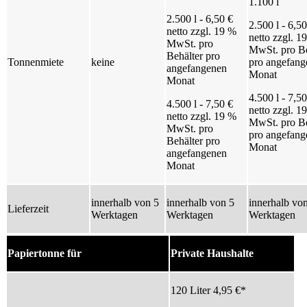
1.100 l
2.500 l - 6,50 €
2.500 l - 6,50
netto zzgl. 19 %
netto zzgl. 1
MwSt. pro
MwSt. pro Be
Behälter pro
Tonnenmiete
keine
pro angefang
angefangenen
Monat
Monat
4.500 l - 7,50
4.500 l - 7,50 €
netto zzgl. 1
netto zzgl. 19 %
MwSt. pro Be
MwSt. pro
pro angefang
Behälter pro
Monat
angefangenen
Monat
innerhalb von 5
innerhalb von 5
innerhalb vo
Lieferzeit
Werktagen
Werktagen
Werktagen
Papiertonne für
Private Haushalte
120 Liter 4,95 €*