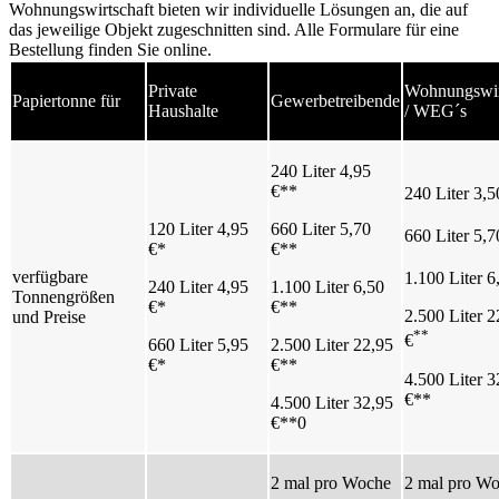
Wohnungswirtschaft bieten wir individuelle Lösungen an, die auf
das jeweilige Objekt zugeschnitten sind. Alle Formulare für eine
Bestellung finden Sie online.
Private
Wohnungswir
Papiertonne für
Gewerbetreibende
Haushalte
/ WEG´s
240 Liter 4,95
€**
240 Liter 3,
120 Liter 4,95
660 Liter 5,70
660 Liter 5,7
€*
€**
verfügbare
1.100 Liter 6
240 Liter 4,95
1.100 Liter 6,50
Tonnengrößen
€*
€**
2.500 Liter 2
und Preise
**
€
660 Liter 5,95
2.500 Liter 22,95
€*
€**
4.500 Liter 3
€**
4.500 Liter 32,95
€**0
2 mal pro Woche
2 mal pro W