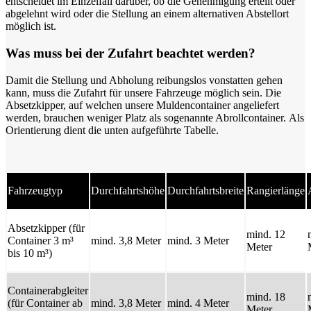
entscheidet im Einzelfall darüber, ob die Genehmigung erteilt oder
abgelehnt wird oder die Stellung an einem alternativen Abstellort
möglich ist.
Was muss bei der Zufahrt beachtet werden?
Damit die Stellung und Abholung reibungslos vonstatten gehen
kann, muss die Zufahrt für unsere Fahrzeuge möglich sein. Die
Absetzkipper, auf welchen unsere Muldencontainer angeliefert
werden, brauchen weniger Platz als sogenannte Abrollcontainer. Als
Orientierung dient die unten aufgeführte Tabelle.
Fahrzeugtyp
Durchfahrtshöhe
Durchfahrtsbreite
Rangierlänge
Absetzkipper (für
mind. 12
Container 3 m³
mind. 3,8 Meter
mind. 3 Meter
Meter
bis 10 m³)
Containerabgleiter
mind. 18
(für Container ab
mind. 3,8 Meter
mind. 4 Meter
Meter