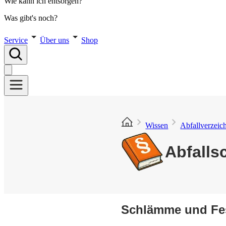
Wie kann ich entsorgen?
Was gibt's noch?
Service
Über uns
Shop
Wissen
Abfallverzeic
Abfalls
Schlämme und Fes