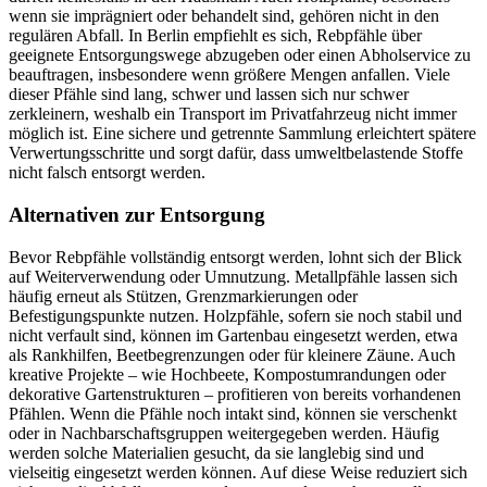
wenn sie imprägniert oder behandelt sind, gehören nicht in den
regulären Abfall. In Berlin empfiehlt es sich, Rebpfähle über
geeignete Entsorgungswege abzugeben oder einen Abholservice zu
beauftragen, insbesondere wenn größere Mengen anfallen. Viele
dieser Pfähle sind lang, schwer und lassen sich nur schwer
zerkleinern, weshalb ein Transport im Privatfahrzeug nicht immer
möglich ist. Eine sichere und getrennte Sammlung erleichtert spätere
Verwertungsschritte und sorgt dafür, dass umweltbelastende Stoffe
nicht falsch entsorgt werden.
Alternativen zur Entsorgung
Bevor Rebpfähle vollständig entsorgt werden, lohnt sich der Blick
auf Weiterverwendung oder Umnutzung. Metallpfähle lassen sich
häufig erneut als Stützen, Grenzmarkierungen oder
Befestigungspunkte nutzen. Holzpfähle, sofern sie noch stabil und
nicht verfault sind, können im Gartenbau eingesetzt werden, etwa
als Rankhilfen, Beetbegrenzungen oder für kleinere Zäune. Auch
kreative Projekte – wie Hochbeete, Kompostumrandungen oder
dekorative Gartenstrukturen – profitieren von bereits vorhandenen
Pfählen. Wenn die Pfähle noch intakt sind, können sie verschenkt
oder in Nachbarschaftsgruppen weitergegeben werden. Häufig
werden solche Materialien gesucht, da sie langlebig sind und
vielseitig eingesetzt werden können. Auf diese Weise reduziert sich