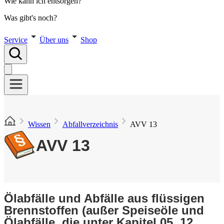
Wie kann ich entsorgen?
Was gibt's noch?
Service
Über uns
Shop
Wissen
Abfallverzeichnis
AVV 13
AVV 13
Ölabfälle und Abfälle aus flüssigen
Brennstoffen (außer Speiseöle und
Ölabfälle, die unter Kapitel 05, 12