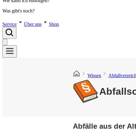
Wie kann ich entsorgen?
Was gibt's noch?
Service
Über uns
Shop
Wissen
Abfallverzeic
Abfalls
Abfälle aus der Al