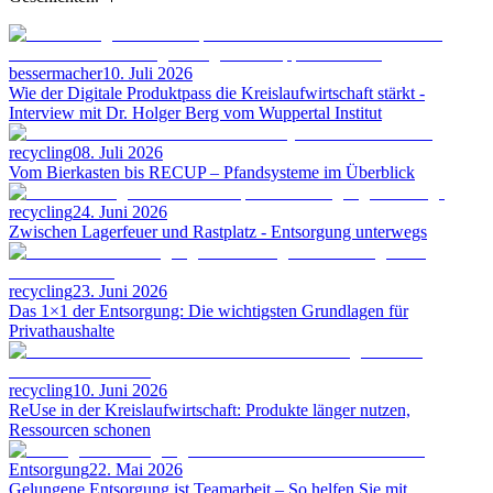
bessermacher
10. Juli 2026
Wie der Digitale Produktpass die Kreislaufwirtschaft stärkt -
Interview mit Dr. Holger Berg vom Wuppertal Institut
recycling
08. Juli 2026
Vom Bierkasten bis RECUP – Pfandsysteme im Überblick
recycling
24. Juni 2026
Zwischen Lagerfeuer und Rastplatz - Entsorgung unterwegs
recycling
23. Juni 2026
Das 1×1 der Entsorgung: Die wichtigsten Grundlagen für
Privathaushalte
recycling
10. Juni 2026
ReUse in der Kreislauf­wirtschaft: Produkte länger nutzen,
Ressourcen schonen
Entsorgung
22. Mai 2026
Gelungene Entsorgung ist Teamarbeit – So helfen Sie mit