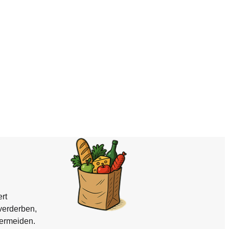
rt
verderben,
vermeiden.