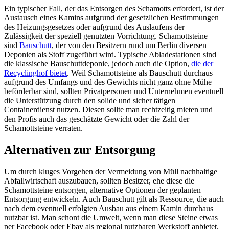
Ein typischer Fall, der das Entsorgen des Schamotts erfordert, ist der
Austausch eines Kamins aufgrund der gesetzlichen Bestimmungen
des Heizungsgesetzes oder aufgrund des Auslaufens der
Zulässigkeit der speziell genutzten Vorrichtung. Schamottsteine
sind
Bauschutt
, der von den Besitzern rund um Berlin diversen
Deponien als Stoff zugeführt wird. Typische Abladestationen sind
die klassische Bauschuttdeponie, jedoch auch die Option,
die der
Recyclinghof bietet
. Weil Schamottsteine als Bauschutt durchaus
aufgrund des Umfangs und des Gewichts nicht ganz ohne Mühe
beförderbar sind, sollten Privatpersonen und Unternehmen eventuell
die Unterstützung durch den solide und sicher tätigen
Containerdienst nutzen. Diesen sollte man rechtzeitig mieten und
den Profis auch das geschätzte Gewicht oder die Zahl der
Schamottsteine verraten.
Alternativen zur Entsorgung
Um durch kluges Vorgehen der Vermeidung von Müll nachhaltige
Abfallwirtschaft auszubauen, sollten Besitzer, ehe diese die
Schamottsteine entsorgen, alternative Optionen der geplanten
Entsorgung entwickeln. Auch Bauschutt gilt als Ressource, die auch
nach dem eventuell erfolgten Ausbau aus einem Kamin durchaus
nutzbar ist. Man schont die Umwelt, wenn man diese Steine etwas
per Facebook oder Ebay als regional nutzbaren Werkstoff anbietet.