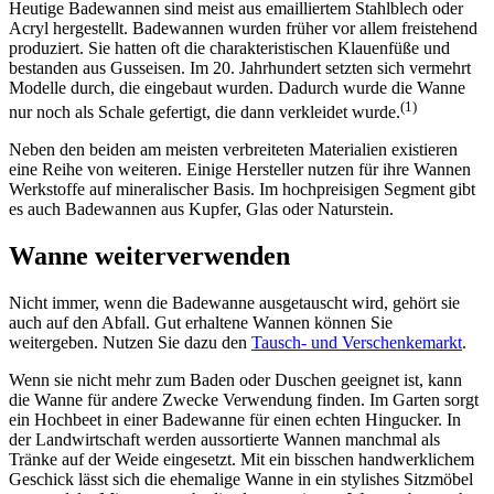
Heutige Badewannen sind meist aus emailliertem Stahlblech oder
Acryl hergestellt. Badewannen wurden früher vor allem freistehend
produziert. Sie hatten oft die charakteristischen Klauenfüße und
bestanden aus Gusseisen. Im 20. Jahrhundert setzten sich vermehrt
Modelle durch, die eingebaut wurden. Dadurch wurde die Wanne
(1)
nur noch als Schale gefertigt, die dann verkleidet wurde.
Neben den beiden am meisten verbreiteten Materialien existieren
eine Reihe von weiteren. Einige Hersteller nutzen für ihre Wannen
Werkstoffe auf mineralischer Basis. Im hochpreisigen Segment gibt
es auch Badewannen aus Kupfer, Glas oder Naturstein.
Wanne weiterverwenden
Nicht immer, wenn die Badewanne ausgetauscht wird, gehört sie
auch auf den Abfall. Gut erhaltene Wannen können Sie
weitergeben. Nutzen Sie dazu den
Tausch- und Verschenkemarkt
.
Wenn sie nicht mehr zum Baden oder Duschen geeignet ist, kann
die Wanne für andere Zwecke Verwendung finden. Im Garten sorgt
ein Hochbeet in einer Badewanne für einen echten Hingucker. In
der Landwirtschaft werden aussortierte Wannen manchmal als
Tränke auf der Weide eingesetzt. Mit ein bisschen handwerklichem
Geschick lässt sich die ehemalige Wanne in ein stylishes Sitzmöbel