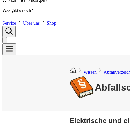
Wie kann ich entsorgen?
Was gibt's noch?
Service
Über uns
Shop
Wissen
Abfallverzeic
Abfalls
Elektrische und e