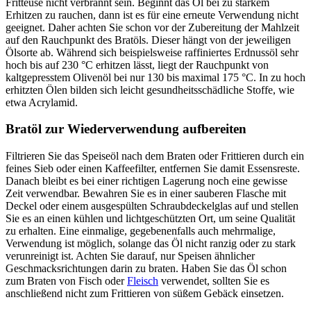
Fritteuse nicht verbrannt sein. Beginnt das Öl bei zu starkem
Erhitzen zu rauchen, dann ist es für eine erneute Verwendung nicht
geeignet. Daher achten Sie schon vor der Zubereitung der Mahlzeit
auf den Rauchpunkt des Bratöls. Dieser hängt von der jeweiligen
Ölsorte ab. Während sich beispielsweise raffiniertes Erdnussöl sehr
hoch bis auf 230 °C erhitzen lässt, liegt der Rauchpunkt von
kaltgepresstem Olivenöl bei nur 130 bis maximal 175 °C. In zu hoch
erhitzten Ölen bilden sich leicht gesundheitsschädliche Stoffe, wie
etwa Acrylamid.
Bratöl zur Wiederverwendung aufbereiten
Filtrieren Sie das Speiseöl nach dem Braten oder Frittieren durch ein
feines Sieb oder einen Kaffeefilter, entfernen Sie damit Essensreste.
Danach bleibt es bei einer richtigen Lagerung noch eine gewisse
Zeit verwendbar. Bewahren Sie es in einer sauberen Flasche mit
Deckel oder einem ausgespülten Schraubdeckelglas auf und stellen
Sie es an einen kühlen und lichtgeschützten Ort, um seine Qualität
zu erhalten. Eine einmalige, gegebenenfalls auch mehrmalige,
Verwendung ist möglich, solange das Öl nicht ranzig oder zu stark
verunreinigt ist. Achten Sie darauf, nur Speisen ähnlicher
Geschmacksrichtungen darin zu braten. Haben Sie das Öl schon
zum Braten von Fisch oder
Fleisch
verwendet, sollten Sie es
anschließend nicht zum Frittieren von süßem Gebäck einsetzen.