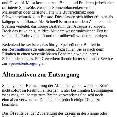
und Olivenöl. Meist kommen zum Braten und Frittieren jedoch eher
raffinierte Speiseöle, etwa aus Sonnenblumenkernen und
Maiskeimen oder tierische Fette wie Butterschmalz oder
Schweineschmalz zum Einsatz. Diese lassen sich höher erhitzen als
kaltgepresste Pflanzenöle. Schnell ist man nach dem Zubereiten der
Speisen verleitet, das übrige Bratfett in den Ausguss zu kippen.
Doch das ist keine gute Idee. Mit dem wasserunlöslichen Fett ist
schnell das Rohr verstopft und nur mühevoll wieder zu reinigen.
Bedeutend besser ist es, das übrige Speiseöl oder Bratfett in
der
Restmülltonne
zu entsorgen. Dazu füllen Sie es nach dem
Erkalten in einen verschließbaren Behälter, etwa ein leeres
Schraubdeckelglas. Für Gewerbetreibende bietet sich unser Service
zur
Speiseölentsorgung
an.
Alternativen zur Entsorgung
Sie tragen zur Reduzierung der Abfallmenge bei, wenn sie Bratöl
nicht sofort im Restmüll entsorgen. Unter bestimmten Bedingungen
ist es möglich, bereits zum Braten verwendetes Speiseöl noch
einmal zu verwenden. Dabei gibt es jedoch einige Dinge zu
beachten.
Das Öl sollte bei der Zubereitung des Essens in der Pfanne oder