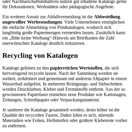
oder Nachbarschaftsinitiativen nutzen gut erhaltene Kataloge gerne
für Dekorationen, Werkstätten oder pädagogische Angebote.
Ein weiterer Ansatz zur Abfallvermeidung ist die
Abbestellung
ungewollter Werbesendungen
. Viele Unternehmen ermöglichen
die einfache Abmeldung von Printkatalogen, wodurch sich
langfristig große Papiermengen vermeiden lassen. Zusätzlich kann
ein „Bitte keine Werbung“-Hinweis am Briefkasten die Zahl
unerwünschter Kataloge deutlich reduzieren.
Recycling von Katalogen
Kataloge gehören zu den
papierreichen Wertstoffen
, die sich
hervorragend recyceln lassen. Nach der Sammlung werden sie
sortiert, zerkleinert und gemeinsam mit anderem Altpapier in einem
Wasserbad aufgelöst. In mehreren Reinigungs- und Siebschritten
werden Druckfarben, Kleber und Fremdstoffe entfernt. Aus der so
gewonnenen Papierfaser entstehen neue Produkte wie Kartonagen,
Zeitungen, Schreibpapier oder Verpackungsmaterial.
Je sauberer die Kataloge gesammelt werden, desto höher ist die
Qualität der recycelten Fasern. Daher lohnt es sich, störende
Materialien wie Folien, Heftstreifen oder größere Klebereste vorher
zu entfernen.