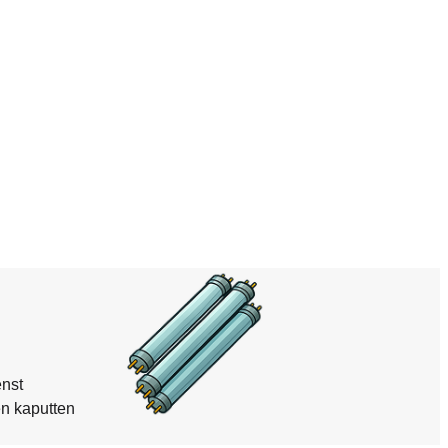
enst
en kaputten