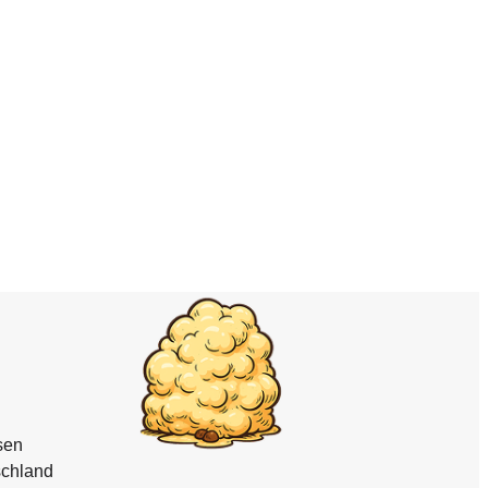
sen
schland