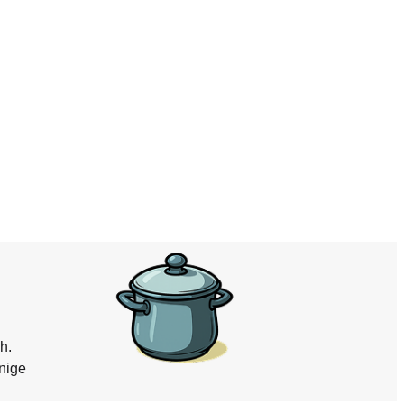
h.
nige